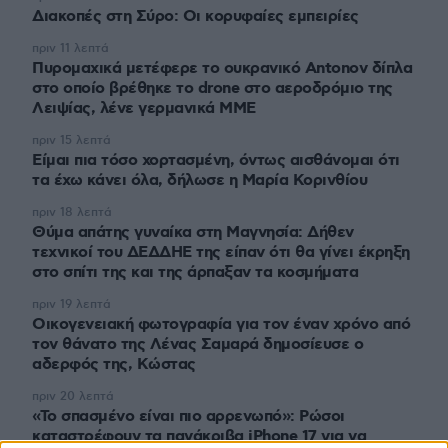
Διακοπές στη Σύρο: Οι κορυφαίες εμπειρίες
πριν 11 λεπτά
Πυρομαχικά μετέφερε το ουκρανικό Antonov δίπλα
στο οποίο βρέθηκε το drone στο αεροδρόμιο της
Λειψίας, λένε γερμανικά ΜΜΕ
πριν 15 λεπτά
Είμαι πια τόσο χορτασμένη, όντως αισθάνομαι ότι
τα έχω κάνει όλα, δήλωσε η Μαρία Κορινθίου
πριν 18 λεπτά
Θύμα απάτης γυναίκα στη Μαγνησία: Δήθεν
τεχνικοί του ΔΕΔΔΗΕ της είπαν ότι θα γίνει έκρηξη
στο σπίτι της και της άρπαξαν τα κοσμήματα
πριν 19 λεπτά
Οικογενειακή φωτογραφία για τον έναν χρόνο από
τον θάνατο της Λένας Σαμαρά δημοσίευσε ο
αδερφός της, Κώστας
πριν 20 λεπτά
«Το σπασμένο είναι πιο αρρενωπό»: Ρώσοι
καταστρέφουν τα πανάκριβα iPhone 17 για να