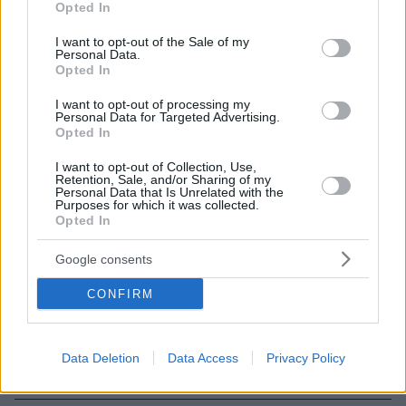
Opted In
use your data for below specified purposes in below Google
consent section.
I want to opt-out of the Sale of my
Personal Data.
Opted In
I want to opt-out of processing my
Personal Data for Targeted Advertising.
Opted In
I want to opt-out of Collection, Use,
Retention, Sale, and/or Sharing of my
Personal Data that Is Unrelated with the
Purposes for which it was collected.
Opted In
Google consents
CONFIRM
06.08.2026, 12:32
Η αποκαλυπτική κατάθεση της συζύγου του
Αφγανού: Πώς γνωρίσαμε τη Λίσα, γιατί
Data Deletion
Data Access
Privacy Policy
υποψιάστηκα ότι ήταν το πτώμα στη βαλίτσα