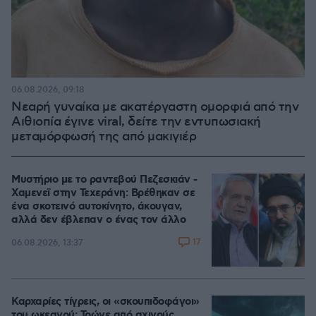
06.08.2026, 09:18
Νεαρή γυναίκα με ακατέργαστη ομορφιά από την
Αιθιοπία έγινε viral, δείτε την εντυπωσιακή
μεταμόρφωσή της από μακιγιέρ
Μυστήριο με το ραντεβού Πεζεσκιάν -
Χαμενεϊ στην Τεχεράνη: Βρέθηκαν σε
ένα σκοτεινό αυτοκίνητο, άκουγαν,
αλλά δεν έβλεπαν ο ένας τον άλλο
17
06.08.2026, 13:37
Καρχαρίες τίγρεις, οι «σκουπιδοφάγοι»
του ωκεανού: Τρώνε από αχινούς