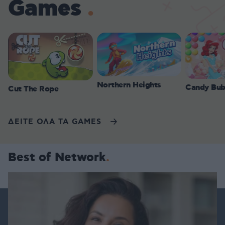
Games
Northern Heights
Candy Bub
Cut The Rope
ΔΕΙΤΕ ΟΛΑ ΤΑ GAMES
Best of Network