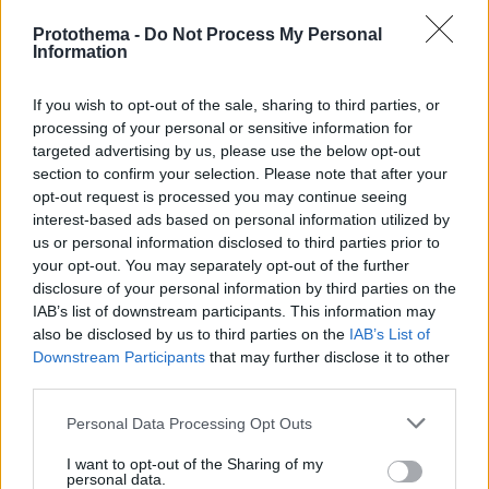
δείχνουν «πιο άνδρες» (vid)
Protothema -
Do Not Process My Personal
πριν 21 λεπτά
Information
«Ξυπνούσε έως και εφτά φορές την νύχτα»: Η
περίεργη συνήθεια του Τζο Μπάιντεν πριν
If you wish to opt-out of the sale, sharing to third parties, or
διαγνωστεί με καρκίνο του προστάτη
processing of your personal or sensitive information for
πριν 27 λεπτά
targeted advertising by us, please use the below opt-out
Η απουσία μέσα στη νύχτα και η λεπτομέρεια στα
section to confirm your selection. Please note that after your
μηνύματα: Πώς η σύζυγος του Αφγανού ξεκίνησε
opt-out request is processed you may continue seeing
να τον υποπτεύεται για τη δολοφονία της
interest-based ads based on personal information utilized by
Βρετανίδας στην Κυψέλη
us or personal information disclosed to third parties prior to
your opt-out. You may separately opt-out of the further
disclosure of your personal information by third parties on the
ΔΕΙΤΕ ΟΛΕΣ ΤΙΣ ΕΙΔΗΣΕΙΣ
IAB’s list of downstream participants. This information may
also be disclosed by us to third parties on the
IAB’s List of
ΤΑ ΠΙΟ ΔΗΜΟΦΙΛΗ
Downstream Participants
that may further disclose it to other
third parties.
Please note that this website/app uses one or more Google
Personal Data Processing Opt Outs
services and may gather and store information including but
not limited to your visit or usage behaviour. You may click to
I want to opt-out of the Sharing of my
personal data.
grant or deny consent to Google and its third-party tags to