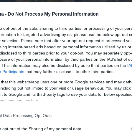
ma -
Do Not Process My Personal Information
to opt-out of the sale, sharing to third parties, or processing of your per
formation for targeted advertising by us, please use the below opt-out s
r selection. Please note that after your opt-out request is processed y
eing interest-based ads based on personal information utilized by us or
disclosed to third parties prior to your opt-out. You may separately opt-
losure of your personal information by third parties on the IAB’s list of
. This information may also be disclosed by us to third parties on the
IA
Participants
that may further disclose it to other third parties.
: FIX Thessaloniki – Foster + Partners
 that this website/app uses one or more Google services and may gath
including but not limited to your visit or usage behaviour. You may click 
ρδιά της ανάπτυξης βρίσκεται το FIX Residenc
 to Google and its third-party tags to use your data for below specifi
κλιματικό συγκρότημα κατοικιών συνολικής
ogle consent section.
ιας 19.800 τ.μ., με 95 κατοικίες και 9 ορόφους,
l Data Processing Opt Outs
μένο από το διεθνώς διακεκριμένο αρχιτεκτο
 Foster + Partners. Από μικρότερα διαμερίσμ
o opt-out of the Sharing of my personal data.