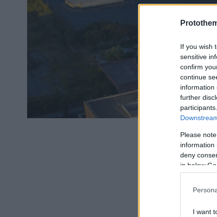
Protothe
If you wish 
sensitive in
confirm you
continue se
information 
further disc
participants
Downstream 
Credits
Please note
information 
Στην κα
deny consent
νέο βιο
in below Go
επιφάνε
Persona
σχεδιασ
γραφείο
I want t