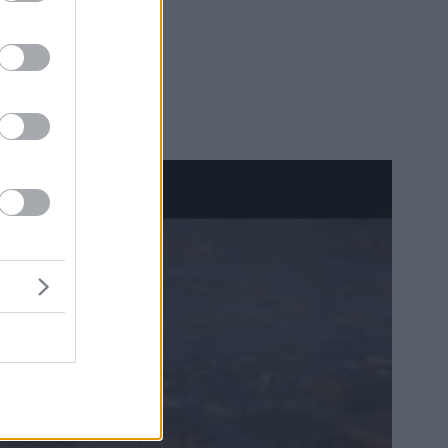
αι την
ή