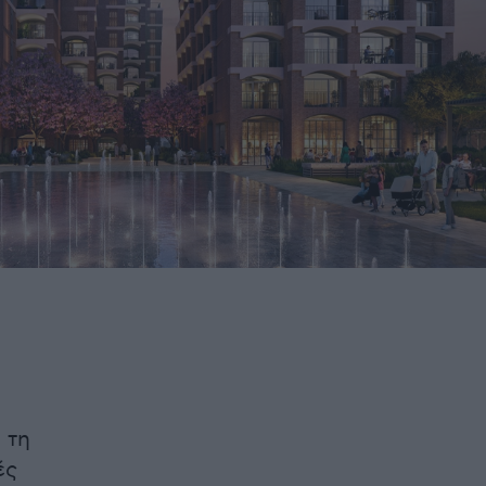
 τη
ές