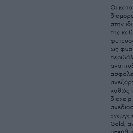
Οι κατο
διαμορφ
στην ιδ
της καθ
φυτεύσε
ως φυσι
περιβάλ
ανάπτυ
ασφάλει
ανεξάρτ
καθώς 
διαχείρ
σχεδιασ
ενεργει
Gold, α
υπεύθυν