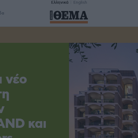
Ελληνικά
English
δα
α νέο
τη
ν
AND και