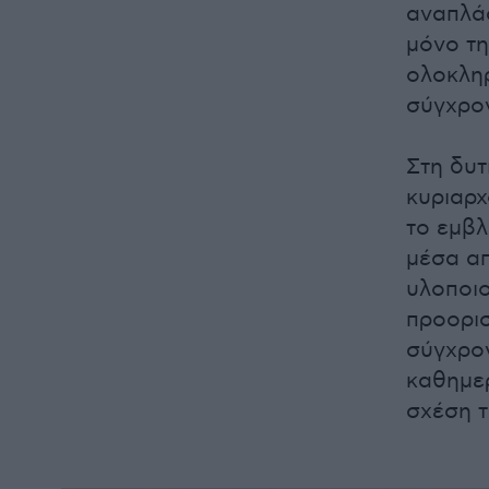
αναπλά
μόνο τη
ολοκληρ
σύγχρο
Στη δυτ
κυριαρχ
το εμβλ
μέσα απ
υλοποιο
προορισ
σύγχρον
καθημερ
σχέση τ