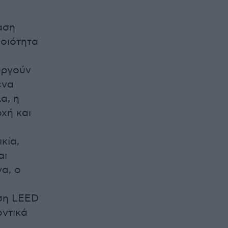
αση
ποιότητα
υργούν
ένα
α, η
χή και
κία,
αι
α, ο
ηση LEED
οντικά