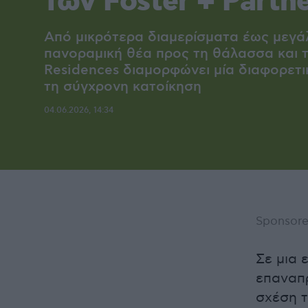
των Foster + Partn
Από μικρότερα διαμερίσματα έως μεγάλ
πανοραμική θέα προς τη θάλασσα και τ
Residences διαμορφώνει μία διαφορετι
τη σύγχρονη κατοίκηση
04.06.2026, 14:34
Sponsore
Σε μια 
επαναπρ
σχέση τ