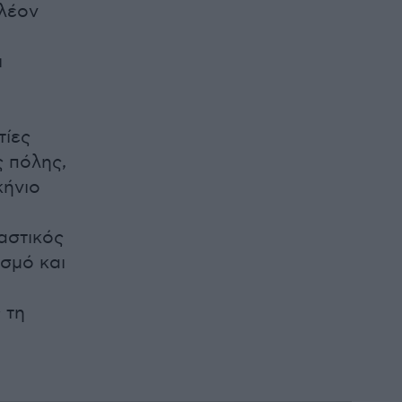
λέον
ι
τίες
ς πόλης,
κήνιο
υ
αστικός
ισμό και
 τη