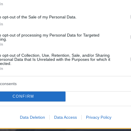
ρετιρέ με πανοραμική θέα προς τη θάλασσα κ
In
ο FIX Residences διαμορφώνει μία διαφορετικ
o opt-out of the Sale of my Personal Data.
η για τη σύγχρονη κατοίκηση: πιο ανοιχτή, πιο
In
, πιο ήσυχη.
to opt-out of processing my Personal Data for Targeted
ing.
In
o opt-out of Collection, Use, Retention, Sale, and/or Sharing
ersonal Data that Is Unrelated with the Purposes for which it
lected.
In
consents
CONFIRM
Data Deletion
Data Access
Privacy Policy