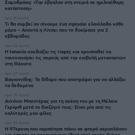
Σαμοθράκη: «Την έβγαλαν στη στεριά σε ημιλιπόθυμη
κατάσταση»
πριν 16 λεπτά
Τι θα συμβεί αν πίνουμε ένα σφηνάκι ελαιόλαδο κάθε
μέρα – Απαντά η Λίνσει που το δοκίμασε για 2
εβδομάδες
πριν 20 λεπτά
Η Ισπανία σχεδιάζει τις ταφές και προσπαθεί να
ταυτοποιήσει τις σορούς από την εισβολή μεταναστών
στη Θέουτα
πριν 27 λεπτά
Βαγιαννίδης: Το δίδυμο που επιστρέφει για να αλλάξει
τα δεδομένα
πριν 35 λεπτά
Αντόνιο Μπαντέρας για τη σχέση του με τη Μέλανι
Γκρίφιθ μετά το διαζύγιό τους: Είναι μία από τις
καλύτερές μου φίλες
πριν 35 λεπτά
Η 97χρονη που περπάτησε πάνω σε φτερό αεροπλάνου