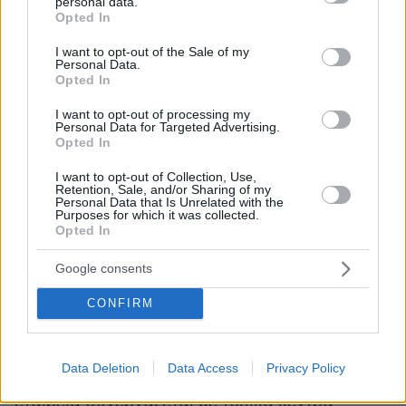
Έπειτα από την επένδυση του φωτοβολταϊκού
personal data.
grant or deny consent to Google and its third-party tags to
Opted In
συστήματος με ισχύ 500kw που αναφέρθηκε
use your data for below specified purposes in below Google
consent section.
προηγουμένως, η Ioniki κατάφερε να έχει
I want to opt-out of the Sale of my
Personal Data.
ετήσια εκτιμώμενη παραγωγή του συστήματος
Opted In
περίπου 620.000kWh/ετησίως που ισοδυναμεί
I want to opt-out of processing my
με 618,14 τόνους αποφυγής έκλυσης διοξειδίου
Personal Data for Targeted Advertising.
του άνθρακα ετησίως, ή με 250,48 τόνους
Opted In
εξοικονόμησης ορυκτών καυσίμων ή με 33.480
I want to opt-out of Collection, Use,
φυτεμένα δέντρα ετησίως.
Retention, Sale, and/or Sharing of my
Personal Data that Is Unrelated with the
Purposes for which it was collected.
Opted In
Παράλληλα, η αλληλεγγύη και η στήριξη προς
τους συνανθρώπους που βρίσκονται σε ανάγκη
Google consents
αποτελούν θεμελιώδεις αξίες που συνδέουν
CONFIRM
την κοινότητα. Σε αυτό το πλαίσιο, η Ioniki
πραγματοποιεί χορηγίες κατεψυγμένων
εδεσμάτων, αποδεικνύοντας τη δέσμευσή της
Data Deletion
Data Access
Privacy Policy
να στηρίξει εκείνους που έχουν ανάγκη. Η
εταιρεία συνεργάζεται με τοπικά κέντρα