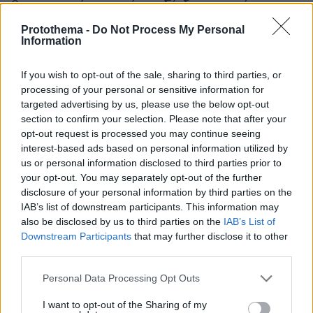
βιομηχανική περιοχή της Σίνδου με στόχο την
περαιτέρω ανάπτυξή της.
Protothema -
Do Not Process My Personal
Information
Εταιρική ευθύνη με δράσεις για τον άνθρωπο
If you wish to opt-out of the sale, sharing to third parties, or
και το περιβάλλον
processing of your personal or sensitive information for
Στην Ioniki, η εταιρική κοινωνική ευθύνη
targeted advertising by us, please use the below opt-out
αποτελεί κίνητρο για τη βελτίωση της ποιότητας
section to confirm your selection. Please note that after your
ζωής τόσο των εργαζομένων της, όσο και της
opt-out request is processed you may continue seeing
interest-based ads based on personal information utilized by
ευρύτερης κοινωνίας στοχεύοντας στο να γίνει
us or personal information disclosed to third parties prior to
πιο «πράσινη». Για την ενίσχυση του σκοπού
your opt-out. You may separately opt-out of the further
της επιλέγει να συνεργάζεται με εταιρείες
disclosure of your personal information by third parties on the
εκτυπώσεων που έχουν κοινό στόχο την
IAB’s list of downstream participants. This information may
also be disclosed by us to third parties on the
IAB’s List of
προστασία του περιβάλλοντος και την ένταξη
Downstream Participants
that may further disclose it to other
σε ακόμη περισσότερες περιβαλλοντικές
third parties.
δεσμεύσεις επιδιώκοντας να γίνουν και αυτές
Please note that this website/app uses one or more Google
«πράσινες».
Personal Data Processing Opt Outs
services and may gather and store information including but
not limited to your visit or usage behaviour. You may click to
I want to opt-out of the Sharing of my