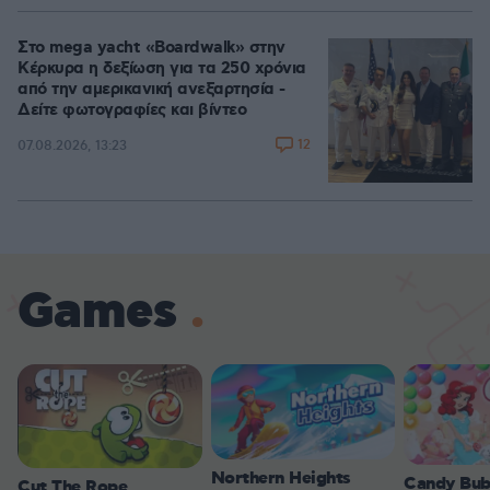
Στο mega yacht «Boardwalk» στην
Κέρκυρα η δεξίωση για τα 250 χρόνια
από την αμερικανική ανεξαρτησία -
Δείτε φωτογραφίες και βίντεο
12
07.08.2026, 13:23
Games
Northern Heights
Candy Bub
Cut The Rope