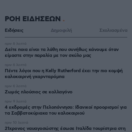
ΡΟΗ ΕΙΔΗΣΕΩΝ
Ειδήσεις
Δημοφιλή
Σχολιασμένα
πριν 6 λεπτά
Δείτε ποια είναι τα λάθη που συνήθως κάνουμε όταν
είμαστε στην παραλία με τον σκύλο μας
πριν 6 λεπτά
Πέντε λόγοι που η Kelly Rutherford έχει την πιο κομψή
καλοκαιρινή γκαρνταρόμπα
πριν 6 λεπτά
Ζωμός πλούσιος σε κολλαγόνο
πριν 9 λεπτά
4 εκδρομές στην Πελοπόννησο: Ιδανικοί προορισμοί για
τα Σαββατοκύριακα του καλοκαιριού
πριν 10 λεπτά
21χρονος ναυαγοσώστης έσωσε Ιταλίδα τουρίστρια στη